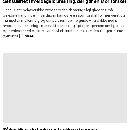
Sensualitet i hverdagen: Små ting, der gør en stor forskel
Sensualitet behøver ikke være forbeholdt særlige lejligheder. Små,
bevidste handlinger i hverdagen kan gøre en stor forskel for nærværet og
intimiteten mellem dig og din partner. I denne guide vil vi dykke ned i,
hvordan du kan bringe sensualitet ind i dagligdagen gennem små gestus,
opmærksomhed og kreativitet. Skab intime øjeblikke i hverdagen Intime
øjeblikke […]
MERE
Sådan bliver du bedre og frækkere i sengen