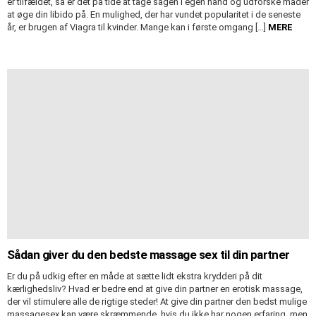
er tilfældet, så er det på tide at tage sagen i egen hånd og udforske måder
at øge din libido på. En mulighed, der har vundet popularitet i de seneste
år, er brugen af Viagra til kvinder. Mange kan i første omgang […]
MERE
Sådan giver du den bedste massage sex til din partner
Er du på udkig efter en måde at sætte lidt ekstra krydderi på dit
kærlighedsliv? Hvad er bedre end at give din partner en erotisk massage,
der vil stimulere alle de rigtige steder! At give din partner den bedst mulige
massagesex kan være skræmmende, hvis du ikke har nogen erfaring, men