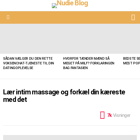
S
Menu
LATEST
STORIES
SÅDAN VÆLGER DU DEN RETTE
HVORFOR TÆNDER MÆND SÅ
BEDSTE SE
VOKSENCHAT-TJENESTE TIL DIN
MEGET PÅ MILF? FORKLARINGEN
MEST POP
DATINGOPLEVELSE
BAG FANTASIEN
Lær intim massage og forkæl din kæreste
med det
7k
Visninger